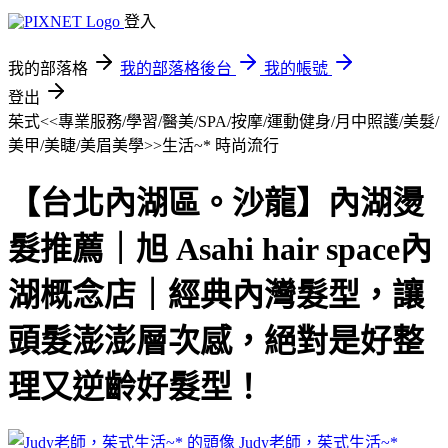
登入
我的部落格
我的部落格後台
我的帳號
登出
茱式<<專業服務/學習/醫美/SPA/按摩/運動健身/月中照護/美髮/
美甲/美睫/美眉美學>>生活~*
時尚流行
【台北內湖區。沙龍】內湖燙
髮推薦｜旭 Asahi hair space內
湖概念店｜經典內灣髮型，讓
頭髮澎澎層次感，絕對是好整
理又逆齡好髮型！
Judy老師，茱式生活~*