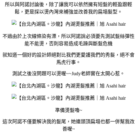
所以與阿諾討論後，除了讓我可以依然擁有短髮的輕盈跟輕
鬆，更是採以
燙內灣
來補強並改善我的扁塌髮型。
不過由於上次線條染有漂，所以阿諾說必須要先測試髮絲彈性
能不能燙，否則容易造成毛躁與斷髮危機
就知道一個好的設計師絕對比我們更愛護我們的秀髮，絕不會
馬虎行事。
測試之後沒問題可以燙喔~~Judy老師實在太開心惹。
準備燙髮嚕~
這次阿諾不僅要解決我的髮尾，她連頭頂扁塌也都一併幫我改
善喔~