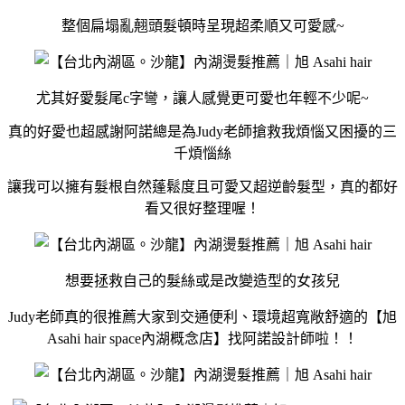
整個扁塌亂翹頭髮頓時呈現超柔順又可愛感~
尤其好愛髮尾c字彎，讓人感覺更可愛也年輕不少呢~
真的好愛也超感謝阿諾總是為Judy老師搶救我煩惱又困擾的三
千煩惱絲
讓我可以擁有髮根自然蓬鬆度且可愛又超逆齡髮型，真的都好
看又很好整理喔！
想要拯救自己的髮絲或是改變造型的女孩兒
Judy老師真的很推薦大家到交通便利、環境超寬敞舒適的【旭
Asahi hair space內湖概念店】找阿諾設計師啦！！