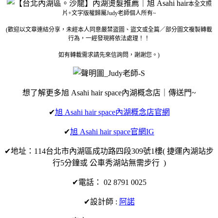
本全文照
片+文字版權歸屬Judy老師個人所有~
(歡迎以文章連結分享，未經本人同意嚴禁盜圖、盜文或全篇／部分圖文複製轉載
行為，一經發現將依法處理！！
如有轉載需求請先來信詢問，謝謝您。)
想了解更多旭 Asahi hair space內湖概念店｜傳送門~
✔
旭 Asahi hair space內湖概念店官網
✔
旭 Asahi hair space官網IG
✔地址：114台北市內湖區成功路四段309號1樓( 捷運內湖站步
行5分鐘或 公車秀湖站無需步行 )
✔電話： 02 8791 0025
✔設計師 :
阿諾