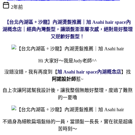
2年前
【台北內湖區。沙龍】內湖燙髮推薦｜旭 Asahi hair space內
湖概念店｜經典內灣髮型，讓頭髮澎澎層次感，絕對是好整理
又逆齡好髮型！
Hi 大家好～我是Judy老師^^
沒錯沒錯，我有再度到
【
旭 Asahi hair space內湖概念店
】找
阿諾設計師
惹
~
自上次讓阿諾幫我設計後，讓我整個無敵好整理，度過了難熬
的一夏嚕
不過身為細軟扁塌髮絲的一員，當頭髮一長長，實在就是超痛
苦時刻～