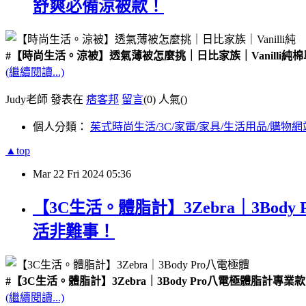
舒爽必備涼被款！
#【時尚生活。涼被】透氣薄被怎麼挑｜日比家族｜Vanill
(繼續閱讀...)
Judy老師 發表在
痞客邦
留言
(0)
人氣(
)
個人分類：
茱式時尚生活/3C/家電/家具/生活用品/購物網
▲top
Mar
22
Fri
2024
05:36
【3C生活。體脂計】3Zebra｜3B
活非難事！
#【3C生活。體脂計】3Zebra｜3Body Pro八電極體
(繼續閱讀...)