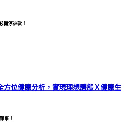
爽必備涼被款！
體脂與全方位健康分析，實現理想體態Ｘ健康生
非難事！