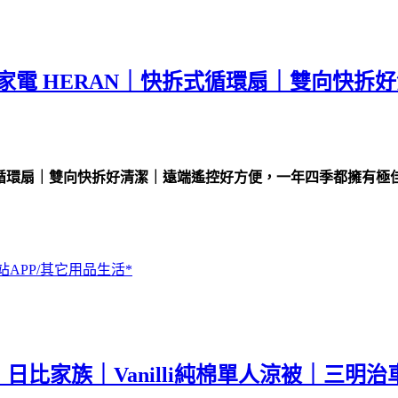
聯家電 HERAN｜快拆式循環扇｜雙向快
拆式循環扇｜雙向快拆好清潔｜遠端遙控好方便，一年四季都擁有極
站APP/其它用品生活*
日比家族｜Vanilli純棉單人涼被｜三明