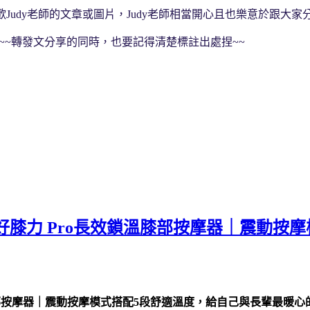
Judy老師的文章或圖片，Judy老師相當開心且也樂意於跟大家分
喔~~轉發文分享的同時，也要記得清楚標註出處捏~~
！
｜好膝力 Pro長效鎖溫膝部按摩器｜震動
溫膝部按摩器｜震動按摩模式搭配5段舒適溫度，給自己與長輩最暖