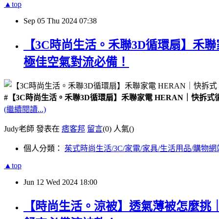
▲top
Sep
05
Thu
2024
07:38
【3C時尚生活。禾聯3D循環扇】禾
極佳空氣對流必備！
#【3C時尚生活。禾聯3D循環扇】禾聯家電 HERAN｜快
(繼續閱讀...)
Judy老師 發表在
痞客邦
留言
(0)
人氣(
)
個人分類：
茱式時尚生活/3C/家電/家具/生活用品/購物網
▲top
Jun
12
Wed
2024
18:00
【時尚生活。涼被】透氣薄被怎麼挑｜