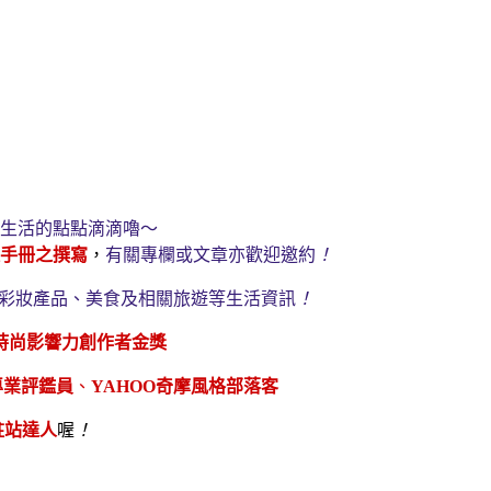
生活的點點滴滴嚕～
手冊之撰寫
，
有關專欄或文章亦歡迎邀約
！
彩妝產品、美食及相關旅遊等生活資訊
！
時尚影響力創作者金獎
專業評鑑員
、
YAHOO
奇摩風格部落客
駐站達人
喔
！