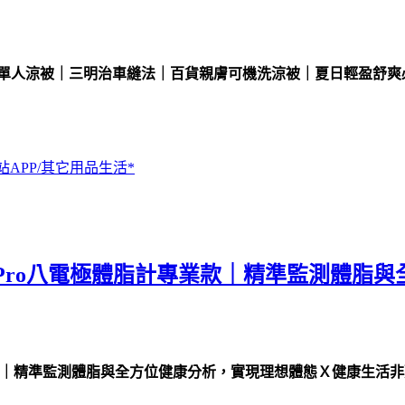
i純棉單人涼被｜三明治車縫法｜百貨親膚可機洗涼被｜夏日輕盈舒
站APP/其它用品生活*
ody Pro八電極體脂計專業款｜精準監測
脂計專業款｜精準監測體脂與全方位健康分析，實現理想體態Ｘ健康生活