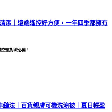
拆好清潔｜遠端遙控好方便，一年四季都擁有
佳空氣對流必備！
治車縫法｜百貨親膚可機洗涼被｜夏日輕盈