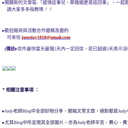
▸
開闢新的文章區
-
「感情這事兒，那婚姻更是這回事」，一起
請大家多多指教唷
！！
▸
歡迎廠商與活動合作邀稿及邀約
可來信
:
janeday1818@gmail.com
(
備註
▸
信件最快當天最慢2天內一定回信，若已超過3天表示沒
❝
相關注意事項
：
▸
Judy老師Blog中全部好物分享、開箱文等文章，絕對都是J
▸
尤其Blog中所呈現其全部圖片，亦為Judy老師辛苦、費心