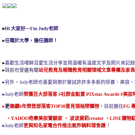
▸
Hi
大家好
~~
I'm Judy老師
▸
任職於大學，擔任講師！
▸
喜歡生活嚐鮮且愛生活分享並用溫暖有溫度文字及照片來記錄
▸
目前也受邀有關
幼兒教育及親職教育相關領域文章專欄及家長
▸
另外，
Judy
老師也喜愛與樂於嘗試許許多多新的保養、美容、
▸
Judy
老師
榮獲百大部落客
#
社群金點賞
PIXstar Awards #
美妝
▸
更
連續
6
年榮登
部落客TOP30意見
領袖榮耀榜
，目前擔任
FG
、
YAHOO
奇摩美妝實驗家
、
波波黛莉
creator
、
LINE
購物
▸
Judy老師
更
與知名家電合作推出氣炸鍋料理食譜
！