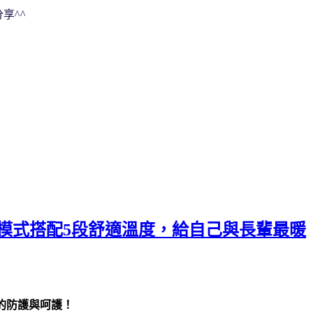
享^^
按摩模式搭配5段舒適溫度，給自己與長輩最暖
心的防護與呵護！