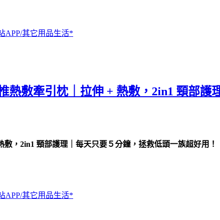
站APP/其它用品生活*
頸椎熱敷牽引枕｜拉伸 + 熱敷，2in1 
+ 熱敷，2in1 頸部護理｜每天只要５分鐘，拯救低頭一族超好用！
站APP/其它用品生活*