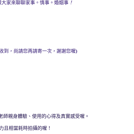
跟大家來聊聊家事。情事。婚姻事
！
收到，
尚請您再請寄一次，謝謝您喔
)
udy老師親身體驗、使用的心得及真實感受喔。
、費力且相當耗時拍攝的喔！