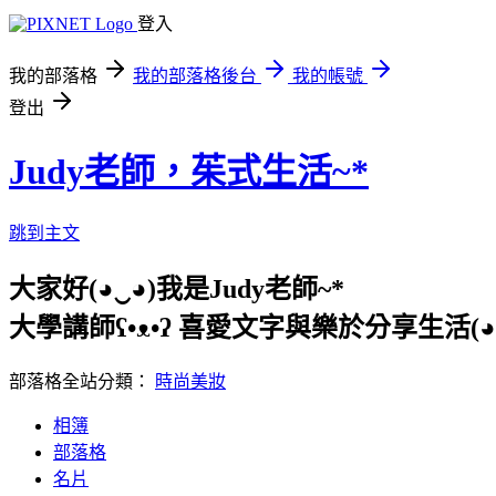
登入
我的部落格
我的部落格後台
我的帳號
登出
Judy老師，茱式生活~*
跳到主文
大家好(◕‿◕)我是Judy老師~*
大學講師ʕ•ᴥ•ʔ 喜愛文字與樂於分享生活(◕ᴥ
部落格全站分類：
時尚美妝
相簿
部落格
名片