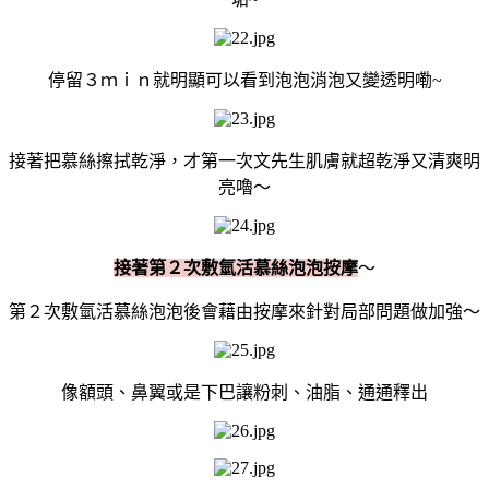
停留３ｍｉｎ就明顯可以看到泡泡消泡又變透明嘞~
接著把慕絲擦拭乾淨，才第一次文先生肌膚就超乾淨又清爽明
亮嚕～
接著第２次敷氫活慕絲泡泡按摩
～
第２次敷氫活慕絲泡泡後會藉由按摩來針對局部問題做加強～
像額頭、鼻翼或是下巴讓粉刺、油脂、通通釋出