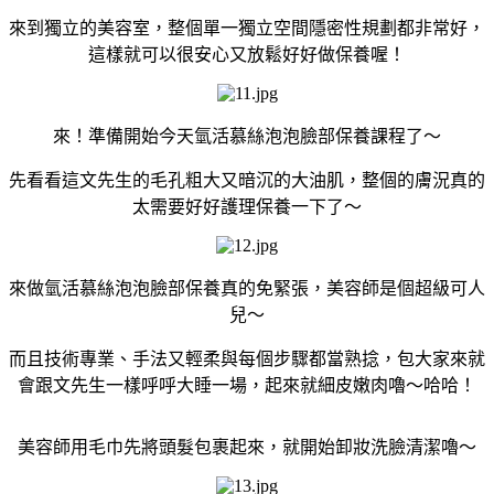
來到獨立的美容室，整個單一獨立空間隱密性規劃都非常好，
這樣就可以很安心又放鬆好好做保養喔！
來！準備開始今天氫活慕絲泡泡臉部保養課程了～
先看看這文先生的毛孔粗大又暗沉的大油肌，整個的膚況真的
太需要好好護理保養一下了～
來做
氫活慕絲泡泡
臉部保養真的免緊張，美容師是個超級可人
兒～
而且技術專業、手法又輕柔與每個步驟都當熟捻，包大家來就
會跟文先生一樣呼呼大睡一場，起來就細皮嫩肉嚕～哈哈！
美容師用毛巾先將頭髮包裹起來，就開始卸妝洗臉清潔嚕～