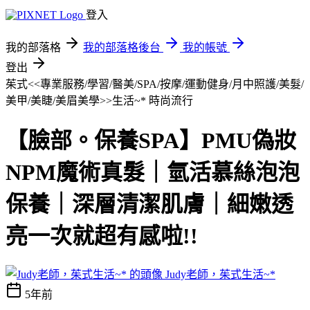
登入
我的部落格
我的部落格後台
我的帳號
登出
茱式<<專業服務/學習/醫美/SPA/按摩/運動健身/月中照護/美髮/
美甲/美睫/美眉美學>>生活~*
時尚流行
【臉部。保養SPA】PMU偽妝
NPM魔術真髮｜氫活慕絲泡泡
保養｜深層清潔肌膚｜細嫩透
亮一次就超有感啦!!
Judy老師，茱式生活~*
5年前