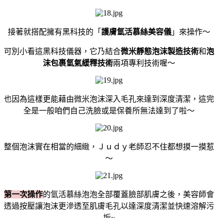
接著就搭配擁有黑科技的「
護膚氫活慕絲美容儀
」來操作～
可別小看這黑科技儀器，它乃結合
微米靜態泡沫
製造技術
和
泡
沫包裹氫氣緩釋技術
兩項專利技術喔～
也因為這樣更能藉由微米泡沫深入毛孔來達到深度清潔，這完
全是一般咱們自己洗臉或是保養所無法達到了啦～
整個泡沫實在相當的細緻，Ｊｕｄｙ老師忍不住都想摸一摸惹
～
第一次操作
的氫活慕絲泡泡全部覆蓋臉部肌膚之後，美容師會
透過按壓讓泡沫更滲透至肌膚毛孔以達深度清潔並快速溶解污
垢~