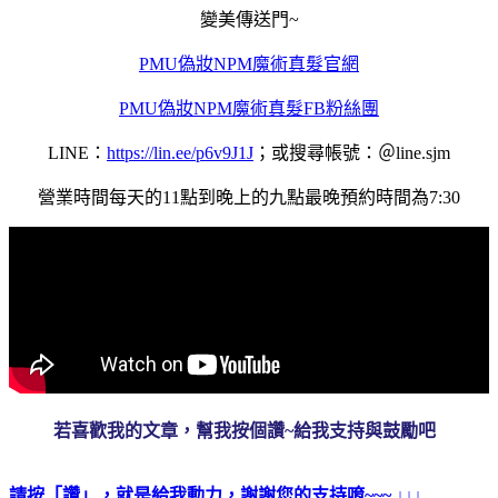
變美傳送門~
PMU偽妝NPM魔術真髮官網
PMU偽妝NPM魔術真髮FB
粉絲團
LINE：
https://lin.ee/p6v9J1J
；或搜尋帳號：＠line.sjm
營業時間每天的11點到晚上的九點最晚預約時間為7:30
若喜歡我的文章，幫我按個讚~給我支持與鼓勵吧
請按「讚」，就是給我動力，謝謝您的支持唷~~~ ↓↓↓