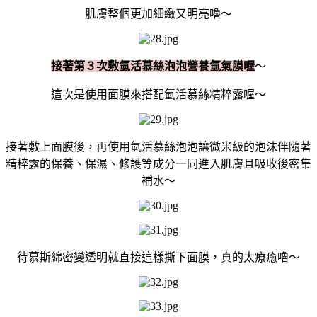
肌膚整個更加細緻又明亮嚕～
接著第３次敷氫活慕絲泡泡營養氫氣膜喔
～
這次是使用面膜來搭配氫活慕絲精粹露喔～
接著敷上面膜後，再使用氫活慕絲泡泡讓微米級的泡沫伴隨著
精粹露的保養、保濕、修護等成分一同進入肌膚且吸收後密集
補水～
待慕斯綿密變透明就直接這樣撕下面膜，真的太療癒嚕～