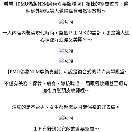
看看【
PMU偽妝
NPM魔術真髮
旗艦店】獨棟的空間位置，整
個從外觀就讓人覺得綠意盎然很放鬆～
一入內店內裝潢現代時尚，整個ＰＩＮＫ的設計，更是讓人連
心情都好浪漫又美麗ㄚ～
【PMU偽妝NPM魔術真髮】可說是複合式的時尚美學殿堂~
不僅有美容、保養、瘦身、嫁接睫毛、 眉眼唇紋繡甚至還有
魔術真髮頭皮紋繡喔～
這真的是不管男、女生都超需要且能保養的好去處。
１Ｆ有舒適又寬敞的養髮空間～