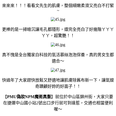
來來來！！！看看文先生的肌膚，整個細嫩柔滑又亮白不打緊
~
更棒的是一掃暗沉讓毛孔都隱形，還完全亮白了好幾階ㄚㄚㄚ
ㄚㄚ，超驚艷！！
真不愧是全台獨家白科技的氫活慕絲泡泡保養，真的男女生都
適合～
快過年了大家趕快放鬆又舒適地讓肌膚除舊布新一下，讓
氫媞
奇蹟
顧好妳的好面子！！
【
PMU偽妝NPM魔術真髮
】就位於中山區錦州街，大家只要
在捷運中山國小站2號出口步行就可到達惹，交通也相當便利
喔～