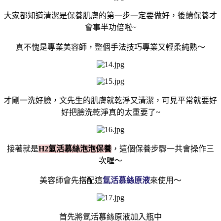
大家都知道清潔是保養肌膚的第一步一定要做好，後續保養才
會事半功倍啦~
真不愧是專業美容師，整個手法技巧專業又輕柔純熟～
才剛一洗好臉，文先生的肌膚就乾淨又清潔，可見平常就要好
好把臉洗乾淨真的太重要了~
接著就是
H2氫活慕絲泡泡保養
，這個保養步驟一共會操作三
次喔～
美容師會先搭配這
氫活慕絲原液
來使用～
首先將氫活慕絲原液加入瓶中