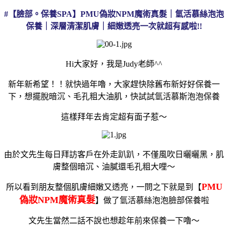
#【臉部。保養SPA】PMU偽妝NPM魔術真髮｜氫活慕絲泡泡
保養｜深層清潔肌膚｜細嫩透亮一次就超有感啦!!
Hi大家好，我是Judy老師^^
新年新希望！！就快過年嚕，大家趕快除舊布新好好保養一
下，想擺脫暗沉、毛孔粗大油肌，快試試氫活慕斯泡泡保養
這樣拜年去肯定超有面子惹～
由於文先生每日拜訪客戶在外走趴趴，不僅風吹日曬曬黑，肌
膚整個暗沉、油膩還毛孔粗大哩～
PMU
所以看到朋友整個肌膚細嫩又透亮，一問之下就是到【
偽妝NPM魔術真髮
】做了
氫活慕絲
泡泡臉部保養啦
文先生當然二話不說也想趁年前來保養一下嚕～