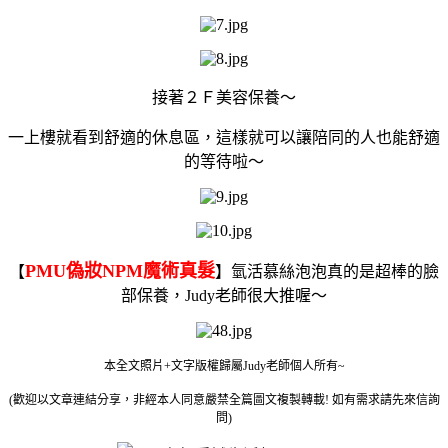
接著２Ｆ美容保養～
一上樓就看到舒適的休息區，這樣就可以讓陪同的人也能舒適
的等待啦～
PMU偽妝NPM魔術真髮
【
】
氫活慕絲
泡泡真的是
超棒的臉
部保養，Judy老師很大推喔～
本全文照片+文字版權歸屬Judy老師個人所有~
(歡迎以文章連結分享，非經本人同意嚴禁全篇圖文複製轉載! 如有需求請先來信詢
問)