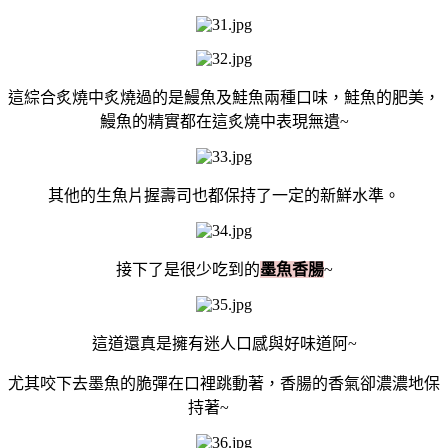
這綜合炙燒中炙燒過的是鰻魚及鮭魚兩種口味，鮭魚的肥美，
鰻魚的精實都在這炙燒中表現無遺~
其他的生魚片握壽司也都保持了一定的新鮮水準。
接下了是很少吃到的
墨魚香腸
~
這道還真是擁有迷人口感與好味道阿~
尤其咬下去墨魚的脆彈在口裡跳動著，香腸的香氣卻濃濃地保
持著~