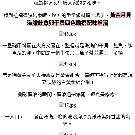
就為挑逗與征服大家的胃和味。
黃金月見
說到這裡還沒結束呢，壓軸的重量級料理上場了，
海膽鮭魚卵干貝四色膽搭配味增湯
一整碗用料實在大方又實在，整個就是滿滿的干貝，鮭魚，鮪
魚及蝦卵，中間是一個生蛋加上魚子醬並灑上了金箔
若是稱黃金豪華太捲壽司是黃金組合，這碗可稱得上是超高規
又頂級的白黃金組合啦!!
劃破蛋液的瞬間，蛋液迅速爆開，還真是療癒~
一入口，口口實在滿滿海膽的波濤洶湧及滿滿美好甘甜的陶
醉。