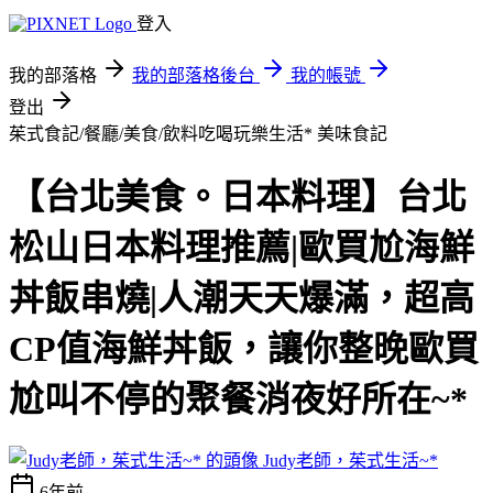
登入
我的部落格
我的部落格後台
我的帳號
登出
茱式食記/餐廳/美食/飲料吃喝玩樂生活*
美味食記
【台北美食。日本料理】台北
松山日本料理推薦|歐買尬海鮮
丼飯串燒|人潮天天爆滿，超高
CP值海鮮丼飯，讓你整晚歐買
尬叫不停的聚餐消夜好所在~*
Judy老師，茱式生活~*
6年前