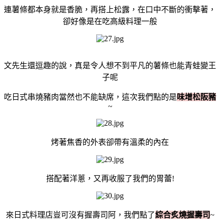
連薯條都本身就是香脆，再搭上松露，在口中不斷的衝擊著，
卻好像是在吃高級料理一般
文先生還逗趣的說，真是令人想不到平凡的薯條也能青蛙變王
子呢
吃日式串燒豬肉當然也不能缺席，這次我們點的是
味增松阪豬
~
烤著焦香的外表卻帶有溫柔的內在
搭配著洋蔥，又再收服了我們的胃蕾!
來日式料理店豈可沒有握壽司阿，我們點了
綜合炙燒握壽司
~