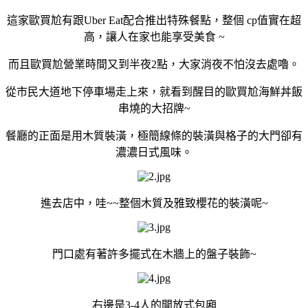
這家歐買尬有跟Uber Eat配合推出特殊餐點，整個 cp值實在超
高，讓人在家也能享受美食
~
而且歐買尬營業時間又到半夜2點，大家消夜不怕沒去處嚕。
從市民大道地下停車場走上來，就看到醒目的歐買尬海鮮丼飯
串燒的大招牌~
餐廳的正面是用木質裝潢，極簡線條的裝潢與格子的大門卻有
濃濃日式風味。
進去店中，哇~~整個木質及雅致櫻花的裝潢呢~
門口處有著許多擺式在木牆上的盤子裝飾~
右邊是3-4人的開放式包廂