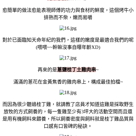
愈簡單的做法愈能表現師傅的功力與食材的鮮度，這個烤牛小
排熟而不柴，嫩而易嚼
對於已面臨知天命年紀的我們，這樣的嫩度是最適合我們的呢
(喂喂~~幹嘛沒事自曝年齡XD)
再來的是
蔥鹽桂丁土雞肉串
~
滿滿的蔥花在金黃焦香的雞肉串上，構成最佳拍檔~
而因為很少聽過桂丁雞，就請教了店員才知道這雞是採取野生
放牧的方式飼養的，每一隻雞至少有3坪大的活動空間而且還
是用有機飼料來餵養，所以飼養密度與飼料就是桂丁雞品質與
口感有口皆碑的秘訣。