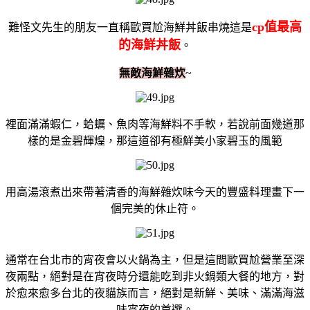
cp值最高
難怪文先生的朋友一直稱歐買尬海鮮丼飯串燒這是
的海鮮丼飯
。
無敵海鮮雜炊
~
裡面滿滿蝦仁，蛤蠣、魚肉等海鮮料不手軟，若說前面幾道那
樣的是金碧輝煌，那這道卻有極鮮美小家碧玉的風範
用高湯滾煮出來帶著清香的海鮮雜炊味今天的豐盛料理畫下一
個完美的休止符。
通常在台北市的宵夜會以火鍋為主，但是這間歐買尬營業至深
夜兩點，絕對是在宵夜時分還能吃到非火鍋類大餐的地方，對
於愈來愈多台北的夜貓族而言，絕對是新鮮、美味、滿滿海滋
味宵夜的首選。