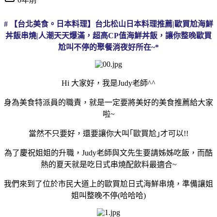
#
【台北美食。日本料理】台北松山日本料理推薦|歐買尬海鮮
丼飯串燒|人潮天天爆滿，超高CP值海鮮丼飯，讓你整晚歐買
尬叫不停的聚餐消夜好所在~*
Hi 大家好，我是Judy老師^^
身為美食特派員的職責，就是一定要將美好的美食推薦給大家
啦~
當然不只要好，還要讓你大叫｢歐買尬｣才可以!!
為了慶祝姐姐的升職，Judy老師與文先生要請姊姊吃飯，而酷
熱的夏天就是吃日式串燒配飲料最適合~
我們來到了位於市民大道上的歐買尬日式海鮮串燒，準備讓姐
姐叫整晚不停(哈哈哈)