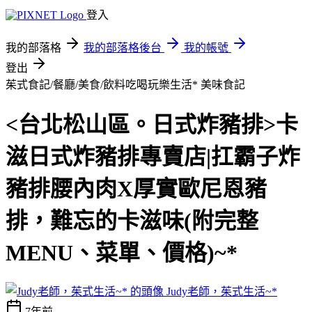
登入
我的部落格
我的部落格後台
我的帳號
登出
茱式食記/餐廳/美食/飲料吃喝玩樂生活*
美味食記
<台北松山區。日式炸豬排>卡
滋日式炸豬排專賣店|扛霸子炸
豬排腰內肉X厚實歐尼恩豬
排，難忘的卡滋味(附完整
MENU、菜單、價格)~*
Judy老師，茱式生活~*
7年前