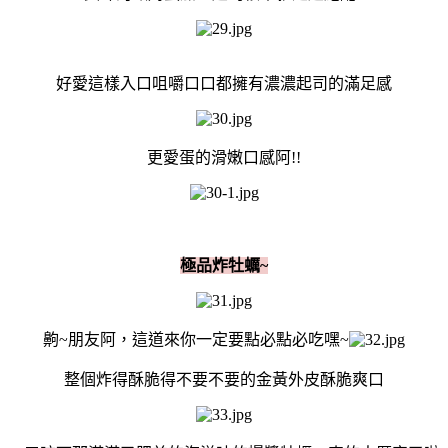
好愛這樣入口咀嚼口口都擁有濃濃起司的滿足感
更愛蛋的滑嫩口感阿!!
極品炸牡蠣~
齁~朋友阿，這道來你一定要點必點必吃嘿~
整個炸得酥脆得不要不要的金黃外皮酥脆爽口