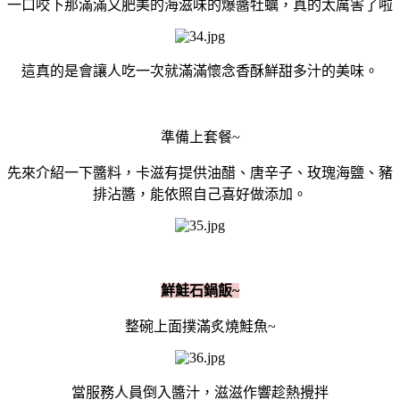
一口咬下那滿滿又肥美的海滋味的爆醬牡蠣，真的太厲害了啦
這真的是會讓人吃一次就滿滿懷念香酥鮮甜多汁的美味。
準備上套餐~
先來介紹一下醬料，卡滋有提供油醋、唐辛子、玫瑰海鹽、豬
排沾醬，能依照自己喜好做添加。
鮮鮭石鍋飯~
整碗上面撲滿炙燒鮭魚~
當服務人員倒入醬汁，滋滋作響趁熱攪拌