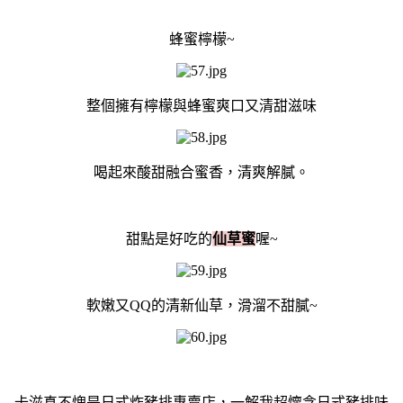
蜂蜜檸檬~
整個擁有檸檬與蜂蜜爽口又清甜滋味
喝起來酸甜融合蜜香，清爽解膩。
甜點是好吃的
仙草蜜
喔~
軟嫩又QQ的清新仙草，滑溜不甜膩~
卡滋真不愧是日式炸豬排專賣店，一解我超懷念日式豬排味