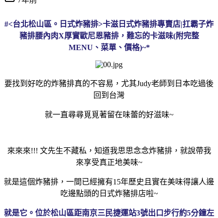
#<台北松山區。日式炸豬排>卡滋日式炸豬排專賣店|扛霸子炸
豬排腰內肉X厚實歐尼恩豬排，難忘的卡滋味(附完整
MENU、菜單、價格)~*
要找到好吃的炸豬排真的不容易，尤其Judy老師到日本吃過後
回到台灣
就一直尋尋覓覓著留在味蕾的好滋味~
來來來!!! 文先生不藏私，知道我思思念念炸豬排，就說帶我
來享受真正地美味~
就是這個炸豬排，一間已經擁有15年歷史且實在美味得讓人邊
吃邊點頭的日式炸豬排店啦~
就是它。位於松山區距南京三民捷運站3號出口步行約5分鐘左