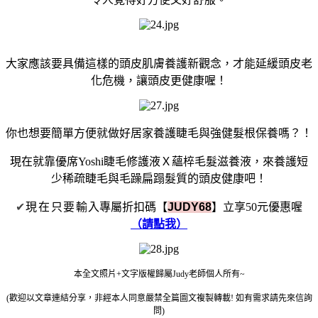
大家應該要具備這樣的頭皮肌膚養護新觀念，才能延緩頭皮老
化危機，讓頭皮更健康喔！
你也想要簡單方便就做好居家養護睫毛與強健髮根保養嗎？！
現在就靠優席Yoshi睫毛修護液Ｘ蘊椊毛髮滋養液，來養護短
少稀疏睫毛與毛躁扁蹋髮質的頭皮健康吧！
✔
現在只要輸
入專屬折扣碼【
JUDY68
】立享50元優惠喔
（請點我）
本全文照片+文字版權歸屬Judy老師個人所有~
(歡迎以文章連結分享，非經本人同意嚴禁全篇圖文複製轉載! 如有需求請先來信詢
問)