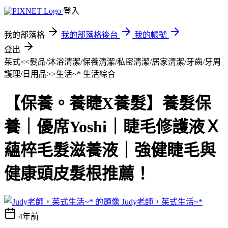
登入
我的部落格
我的部落格後台
我的帳號
登出
茱式<<髮品/沐浴清潔/保養清潔/私密清潔/居家清潔/牙齒/牙周
護理/日用品>>生活~*
生活綜合
【保養。養睫X養髮】養髮保
養｜優席Yoshi｜睫毛修護液Ｘ
蘊椊毛髮滋養液｜強健睫毛與
健康頭皮髮根推薦！
Judy老師，茱式生活~*
4年前