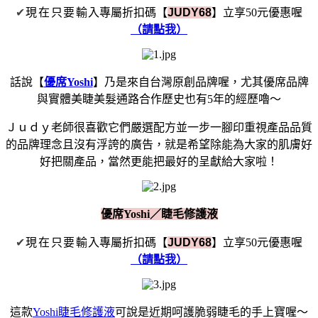
✔
現在只要輸
入專屬折扣碼【
JUDY68
】立享50元優惠喔
（請點我）
話說【
優席Yoshi
】乃是來自台灣原創品牌喔，尤其優席品牌
與實體美睫美髮通路合作歷史也有5年的經歷嚕～
Ｊｕｄｙ老師很喜歡它們嚴選配方並一步一腳印重視產品品質
的品牌理念且沒有浮誇的廣告，就是希望除能為大家的肌膚好
好把關產品，當然更能把最好的呈獻給大家啦！
優席Yoshi／睫毛修護液
✔
現在只要輸
入專屬折扣碼【
JUDY68
】立享50元優惠喔
（請點我）
這款
Yoshi睫毛修護液
可說是近期呵護脆弱睫毛的手上寶喔～