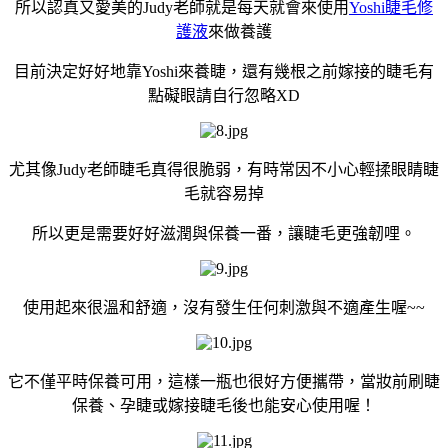
所以認真又愛美的Judy老師就是每天就會來使用
Yoshi睫毛修
護液
來做養護
目前決定好好地靠Yoshi來養睫，還有幾根之前嫁接的睫毛有
點礙眼請自行忽略XD
尤其像Judy老師睫毛真得很脆弱，有時常因不小心輕揉眼睛睫
毛就容易掉
所以更是需要好好滋潤與保養一番，讓睫毛更強韌哩。
使用起來很溫和舒適，沒有發生任何刺激與不適產生喔~~
它不僅平時保養可用，這樣一瓶也很好方便攜帶，當妝前刷睫
保養、孕睫或嫁接睫毛後也能安心使用喔！