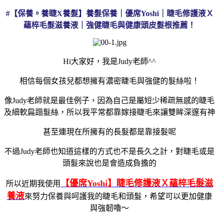
#【保養。養睫X養髮】養髮保養｜優席Yoshi｜睫毛修護液Ｘ
蘊椊毛髮滋養液｜強健睫毛與健康頭皮髮根推薦！
Hi大家好，我是Judy老師^^
相信每個女孩兒都想擁有濃密睫毛與強健的髮絲啦！
像Judy老師就是最佳例子，因為自己是屬短少稀疏無感的睫毛
及細軟扁蹋髮絲，所以我平常都靠嫁接睫毛來讓雙眸深邃有神
甚至連現在所擁有的長髮都是靠接髮呢
不過Judy老師也知道這樣的方式也不是長久之計，對睫毛或是
頭髮來說也是會造成負擔的
【
優席Yoshi
】睫毛修護液Ｘ蘊椊毛髮滋
所以近期我使用
養液
來努力保養與呵護我的睫毛和頭髮，希望可以更加健康
與強韌嚕～