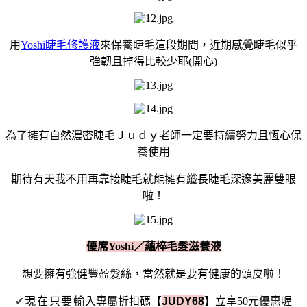
用
Yoshi睫毛修護液
來保養睫毛這段期間，近期感覺睫毛似乎
強韌且掉得比較少耶(開心)
為了擁有自然濃密睫毛Ｊｕｄｙ老師一定要持續努力且恆心保
養使用
期待有天我不用再靠接睫毛就能擁有纖長睫毛深邃美麗雙眼
啦！
優席Yoshi／
蘊椊毛髮滋養液
想要擁有強健豐盈髮絲，當然就是要有健康的頭皮啦！
✔
現在只要輸
入專屬折扣碼【
JUDY68
】立享50元優惠喔