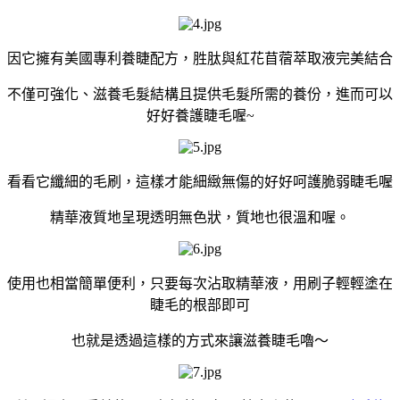
因它擁有美國專利養睫配方，胜肽與紅花苜蓿萃取液完美結合
不僅可強化、滋養毛髮結構且提供毛髮所需的養份，進而可以
好好養護睫毛喔~
看看它纖細的毛刷，這樣才能細緻無傷的好好呵護脆弱睫毛喔
精華液質地呈現透明無色狀，質地也很溫和喔。
使用也相當簡單便利，只要每次沾取精華液，用刷子輕輕塗在
睫毛的根部即可
也就是透過這樣的方式來讓滋養睫毛嚕～