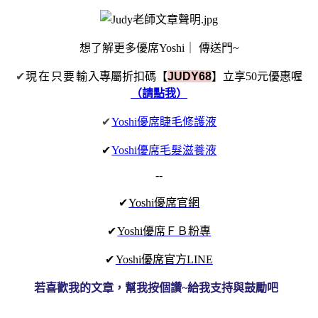
想了解更多優席Yoshi｜ 傳送門~
✔
現在只要輸
入專屬折扣碼【
JUDY68
】立享50元優惠喔
（請點我）
✔
Yoshi優席睫毛修護液
✔
Yoshi優席毛髮滋養液
--
✔
Yoshi優席官網
✔
Yoshi優席ＦＢ粉專
✔
Yoshi優席官方LINE
若喜歡我的文章，幫我按個讚~給我支持與鼓勵吧