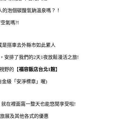
人的泡個碳酸氫鈉溫泉嗎？！
空氣嗎?!
或是搭車去外縣市如此累人
安排了我們的2天1夜放鬆漫活之旅!
視
野的
【
福容飯店台北1館
】
白金級「安淨標章」喔)
就在裡面窩一整天也能悠閒享受啦!
旅展及其他各式的優惠