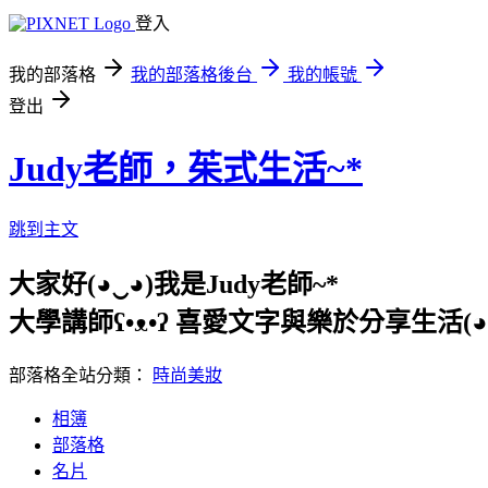
登入
我的部落格
我的部落格後台
我的帳號
登出
Judy老師，茱式生活~*
跳到主文
大家好(◕‿◕)我是Judy老師~*
大學講師ʕ•ᴥ•ʔ 喜愛文字與樂於分享生活(◕ᴥ
部落格全站分類：
時尚美妝
相簿
部落格
名片