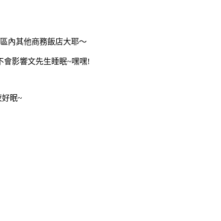
市區內其他商務飯店大耶～
不會影響文先生睡眠~嘿嘿!
好眠~