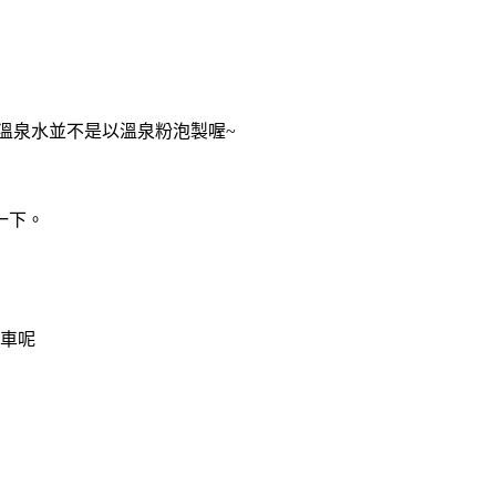
溫泉水並不是以溫泉粉泡製喔~
一下。
車呢