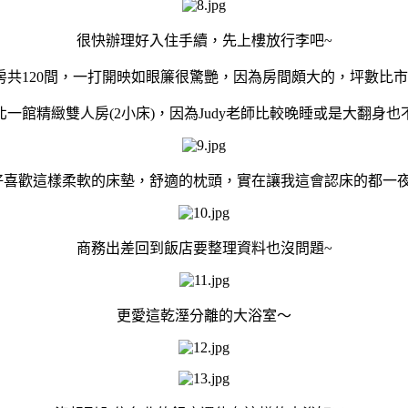
很快辦理好入住手續，先上樓放行李吧~
房共120間，一打開映如眼簾很驚艷，因為房間頗大的，坪數比
北一館精緻雙人房(2小床)，因為Judy老師比較晚睡或是大翻身也
好喜歡這樣柔軟的床墊，舒適的枕頭，實在讓我這會認床的都一夜
商務出差回到飯店要整理資料也沒問題~
更愛這乾溼分離的大浴室～