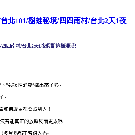
北101/樹蛙秘境/四四南村/台北2天1夜
/四四南村/台北2天1夜假期這樣漫活!
”
、
”
報復性消費
”
都出來了啦~
ㄚ~
管如何取景都會照到人！
沒有能真正的放鬆反而更累呢！
很多景點都不曾踏入過~