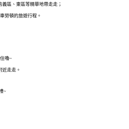
信義區、東區等精華地帶走走；
車勞頓的旅遊行程。
住嚕~
附近走走。
禮~