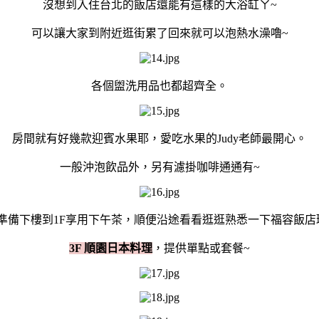
沒想到入住台北的飯店還能有這樣的大浴缸ㄚ~
可以讓大家到附近逛街累了回來就可以泡熱水澡嚕~
各個盥洗用品也都超齊全。
房間就有好幾款迎賓水果耶，愛吃水果的Judy老師最開心。
一般沖泡飲品外，另有濾掛咖啡通通有~
準備下樓到1F享用
下午茶
，順便沿途看看逛逛熟悉一下福容飯店
3F 順園日本料理
，提供單點或套餐~