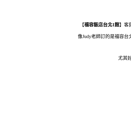
【
福容飯店台北1館
】客
像Judy老師訂的是福容台
尤其