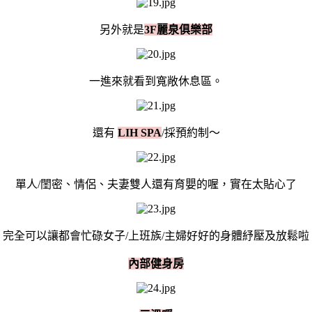
另外就是
3F麗泉俱樂部
一進來就看到寬敞休息區。
還有
LIH SPA
/採預約制～
單人/閨密、情侶、夫妻雙人還有育嬰的喔，實在太貼心了
完全可以讓都會忙碌女子/上班族/主婦好好的身體紓壓及放鬆啦
內部
健身房