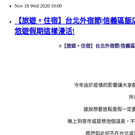
Nov
18
Wed
2020
10:00
【旅遊。住宿】台北外宿節|信義區飯店推
悠遊假期這樣漫活!
#【旅遊。住宿】台北外宿節|信義區飯
今年由於
疫情
的影響讓大家
所
誰說想要放鬆度假一定
晚上到夜市或是想泡個溫泉，不
既然如此何不在台北或