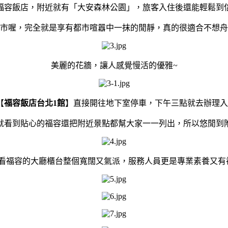
福容飯店，附近就有「
大安森林公園
」，旅客入住後還能輕鬆到
市
喔，完全就是享有都市喧囂中一抹的閒靜，真的很適合不想舟
美麗的花牆，讓人感覺慢活的優雅~
【
福容飯店台北1館
】直接開往地下室停車，下午三點就去辦理入
就看到貼心的福容還把附近景點都幫大家一一列出，所以悠閒到
看福容的大廳櫃台整個寬闊又氣派，服務人員更是專業素養又有