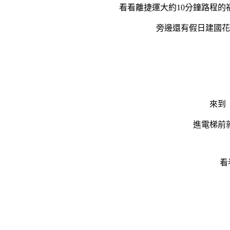
看看離捷運大約10分鐘路程的
旁邊還有
假日建國花
來到
進電梯前
看