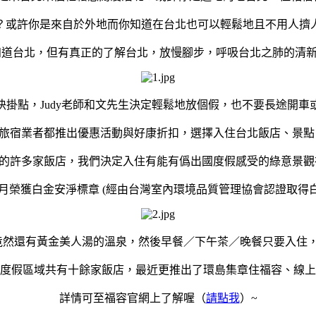
？或許你是來自於外地而你知道在台北也可以輕鬆地且不用人擠
知道台北，但有真正的了解台北，放慢腳步，呼吸
台北之肺
的清新
快掛點，Judy老師和文先生決定輕鬆地放個假，也不要長途開車
旅宿業者都推出優惠活動與好康折扣，選擇入住台北飯店、景點，
的許多家飯店，我們決定入住有能有
僞出國度假
感受的綠意景觀
9月榮獲
白金安淨標章
(經由台灣室內環境品質管理協會認證取得
竟然還有
黃金美人湯的溫泉
，然後早餐／下午茶／晚餐只要入住，
度假區域共有十餘家飯店，最近更推出了環島集章住福容、線上
詳情可至福容官網上了解喔（
請點我
）~