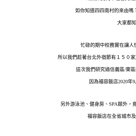
如你知道
四四南村
的來由嗎
大家都
忙碌的期中校務實在讓人
所以我們趁著台北外宿節有１５０家
這次我們研究過
信義區
/
東區
因為
福容飯店
2020年
另外
游泳池
、
健身房
、
SPA館
外，
福容飯店在全省城市及