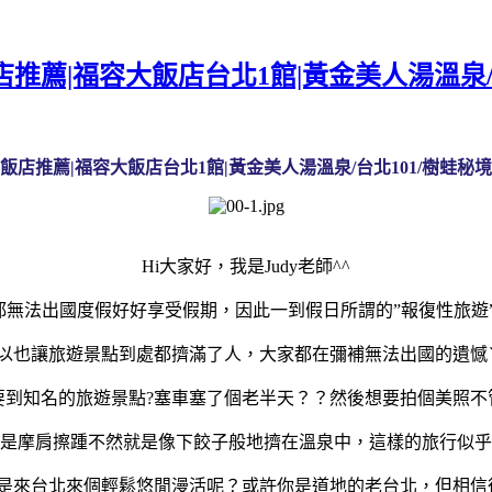
薦|福容大飯店台北1館|黃金美人湯溫泉/台
店推薦|福容大飯店台北1館|黃金美人湯溫泉/台北101/樹蛙秘境
Hi大家好，我是Judy老師^^
都無法
出國度假
好好享受假期，因此一到假日所謂的
”
報復性旅遊
以也讓
旅遊景點
到處都擠滿了人，大家都在彌補無法出國的遺憾
要到知名的旅遊景點?塞車塞了個老半天？？
然後想要拍個美照不
是摩肩擦踵不然就是像下餃子般地擠在溫泉中，這樣的旅行似乎
是來台北來個輕鬆悠閒漫活呢？或許你是道地的老台北，但相信