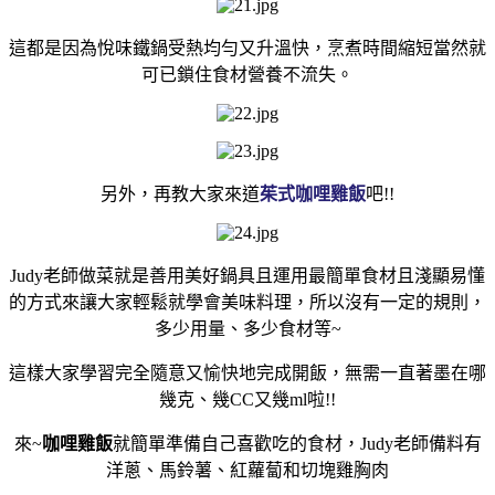
這都是因為悅味鐵鍋受熱均勻又升溫快，烹煮時間縮短當然就
可已鎖住食材營養不流失。
另外，再教大家來道
茱式
咖哩雞飯
吧!!
Judy老師做菜就是善用美好鍋具且運用最簡單食材且淺顯易懂
的方式來讓大家輕鬆就學會美味料理，
所以沒有一定的規則，
多少用量、多少食材等~
這樣大家學習完全隨意又愉快地完成開飯，無需一直著墨在哪
幾克、幾CC又幾ml啦!!
來~
咖哩雞飯
就簡單準備自己喜歡吃的食材，
Judy老師備料有
洋蔥、馬鈴薯、紅蘿蔔和切塊
雞胸肉