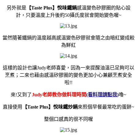
另外就是
【Taste Plus】悅味鐵鍋
感溫變色矽膠圈
的貼心設
計，只要溫度上升後約50攝氏度就會開始變色喔~
當然隨著鐵鍋的溫度越高感溫變色矽膠就會隨之由暗紅變成較
為鮮紅
這樣的設計也讓Judy老師喜愛，因為一來提醒油溫已足夠可以
烹煮；二來也藉由感溫矽膠圈的變色更加小心兼顧烹煮安全
啦!!
來!又到了
Judy老師教你做料理時間
(看料理請點我
)
嚕~
直接使用
【Taste Plus】
悅味鐵炒鍋
來煎個早餐最常吃的
蛋餅
~
整個口感真的很不同喔