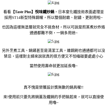
看看
【Taste Plus】
悅味鐵炒鍋
，日本窒化鐵技術表面處理並
採用ST14新型特殊鋼喔，所以整個
耐磨
、
耐鏽
、更
耐用
啦~
也因為這樣
無塗層
就完全
不挑食材
，所以可說是
煎蒸煮炒炸烙
通通都難不倒，
一鍋多用途
~
另外烹煮工具、
鍋鏟
甚至是清潔工具，連
鋼刷
也通通都可以沒
禁忌，這樣對主婦來說就真的很方便又不怕嗑碰要處處小心
當然使用壽命就更加延長嚕~
真不愧是榮獲設計獎無數的鍋具喔!!
來!使用前只要先將鍋蓋及鐵鍋的手把裝起來，就可以直接使
用嚕~