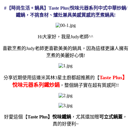
#【時尚生活。鍋具】Taste Plus|悅味元器系列中式中華炒鍋/
鐵鍋，不挑食材、爐灶兼具美感質感的烹煮鍋具!
Hi大家好，我是Judy老師^^
喜歡烹煮的Judy老師更喜歡美美的
鍋具
，因為這樣更讓人擁有
烹煮
的美麗好心情!
Taste Plus
】
分享近期使用這連
米其林3星主廚
都超推薦的【
悅味
元器系列
鐵炒鍋
，整個鍋子實在超有質感阿!!
好愛這個【
Taste Plus
】
悅味鐵鍋
，尤其還加贈
可立式鍋蓋
，
真的好便利~