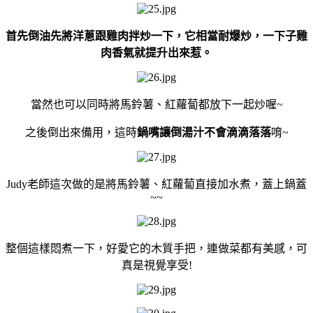
首先倒油先將洋蔥跟雞肉拌炒一下，它相當
耐爆炒
，一下子雞
肉香氣就提升出來惹。
當然也可以同時將馬鈴薯、紅蘿蔔都放下一起炒喔~
之後倒出來備用，這時
鍋嘴讓倒湯汁不會滴滴落落
唷~
Judy老師這次做的是將馬鈴薯、紅蘿蔔直接加水煮，蓋上鍋蓋
~~
整個這樣悶煮一下，好愛它的木質手把，連做菜都有美感，可
真是視覺享受!