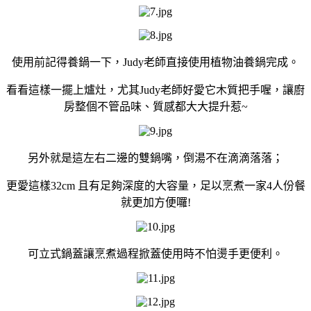
使用前記得
養鍋
一下，Judy老師直接使用植物油養鍋完成。
看看這樣一擺上爐灶，尤其Judy老師好愛它木質把手喔，
讓廚
房整個不管品味、質感都大大提升惹~
另外就是這左右二邊的
雙鍋嘴
，倒湯不在滴滴落落；
更愛這樣32cm 且有足夠深度的大容量，足以烹煮一家4人份餐
就更加方便囉!
可立式鍋蓋讓烹煮過程掀蓋使用時不怕燙手更便利。