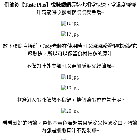
倒油後
【Taste Plus】悅味鐵鍋
導熱
也相當快速，當溫度慢慢
升高感溫矽膠圈就慢慢變色嚕~
放下蛋餅直接煎，Judy老師在使用時可以深深感覺悅味鐵鍋它
聚熱快，所以可以保留食材較多的原汁
不僅如此外皮卻可以更加酥脆又輕薄喔~
中途倒入蛋液依然不黏鍋，整個讓蛋香香氣十足~
看看煎好的蛋餅，整個金黃色澤超美且酥脆又輕薄脆口，蛋餅
內卻是細嫩有汁不乾柴耶~