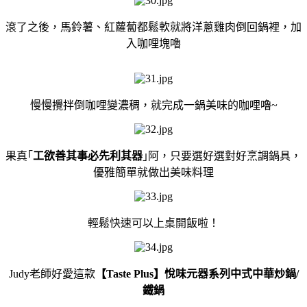
滾了之後，馬鈴薯、紅蘿蔔都鬆軟就將洋蔥雞肉倒回鍋裡，加
入咖哩塊嚕
慢慢攪拌倒咖哩變濃稠，就完成一鍋美味的咖哩嚕~
果真｢
工欲善其事必先利其器
｣阿，只要選好選對好
烹調鍋具
，
優雅簡單就做出美味料理
輕鬆快速可以上桌開飯啦！
Judy老師好愛這款
【Taste Plus】悅味元器系列中式中華炒鍋/
鐵鍋